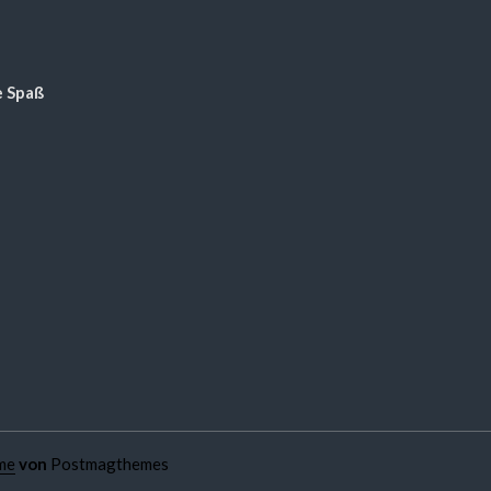
ie Spaß
me
von
Postmagthemes