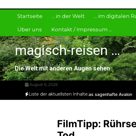
Zum
Inhalt
Startseite
... in der Welt
... im digitalen
springen
Über uns
Kontakt / Impressum ...
magisch-reisen …
Die Welt mit anderen Augen sehen
August 6, 2026
Liste der aktuellsten Inhalte:
en bis heute überlebt!
Glastonbury – das sagenhafte Avalon
Kraftl
FilmTipp: Rührs
Tod