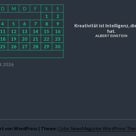
D
M
D
F
S
S
1
2
4
5
6
7
8
9
Kreativität ist Intelligenz, d
hat.
11
12
13
14
15
16
ALBERT EINSTEIN
18
19
20
21
22
23
25
26
27
28
29
30
t 2026
ert von WordPress
|
Theme:
Color NewsMagazine WordPress The