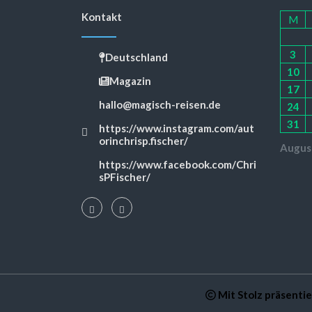
Kontakt
M
3
Deutschland
10
Magazin
17
hallo@magisch-reisen.de
24
31
https://www.instagram.com/aut
orinchrisp.fischer/
Augus
https://www.facebook.com/Chri
sPFischer/
Mit Stolz präsenti