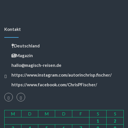
Kontakt
Deutschland
Magazin
hallo@magisch-reisen.de
https://www.instagram.com/autorinchrisp.fischer/
https://www.facebook.com/ChrisPFischer/
M
D
M
D
F
S
S
1
2
3
4
5
6
7
8
9