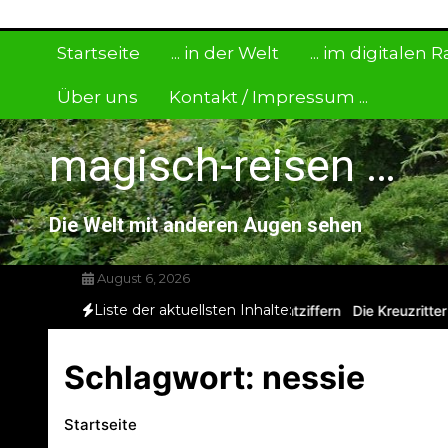
Zum
Inhalt
Startseite
... in der Welt
... im digitalen
springen
Über uns
Kontakt / Impressum ...
magisch-reisen …
Die Welt mit anderen Augen sehen
August 6, 2026
Liste der aktuellsten Inhalte:
 Manuskript – niemand konnte es bisher entziffern
Die Kreuzritter 
Schlagwort:
nessie
Startseite