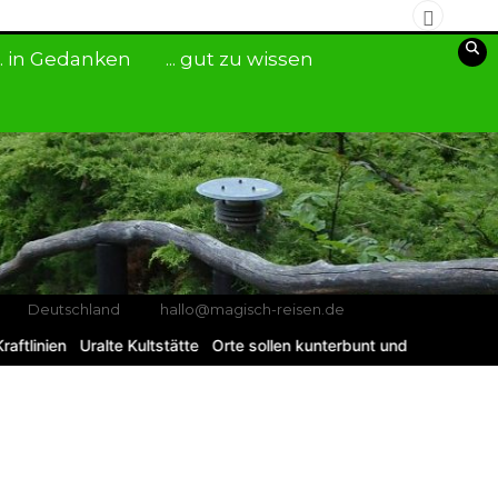
... in Gedanken
... gut zu wissen
Deutschland
hallo@magisch-reisen.de
aftlinien
Uralte Kultstätte
Orte sollen kunterbunt und geschwunge