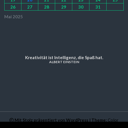
26
27
28
29
30
31
Mai 2025
Kreativität ist Intelligenz, die Spaß hat.
ALBERT EINSTEIN
Mit Stolz präsentiert von WordPress
|
Theme:
Color
NewsMagazine WordPress Theme
von
Postmagthemes